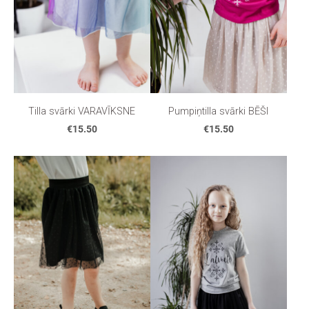
Tilla svārki VARAVĪKSNE
Pumpiņtilla svārki BĒŠI
€15.50
€15.50