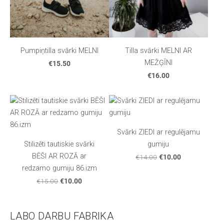
Pumpiņtilla svārki MELNI
Tilla svārki MELNI AR
MEŽĢĪNI
€15.50
€16.00
Svārki ZIEDI ar regulējamu
Stilizēti tautiskie svārki
gumiju
BĒŠI AR ROZĀ ar
€14.00
€10.00
redzamo gumiju 86.izm
€15.00
€10.00
LABO DARBU FABRIKA