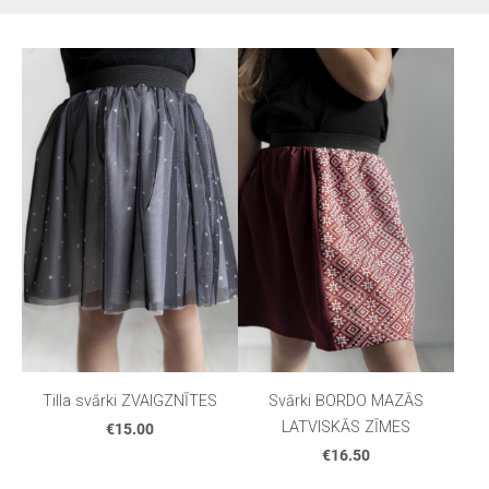
Tilla svārki ZVAIGZNĪTES
Svārki BORDO MAZĀS
LATVISKĀS ZĪMES
€15.00
€16.50