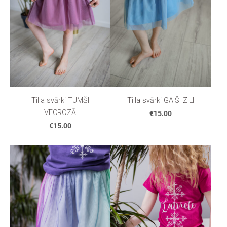
Tilla svārki TUMŠI
Tilla svārki GAIŠI ZILI
VECROZĀ
€15.00
€15.00