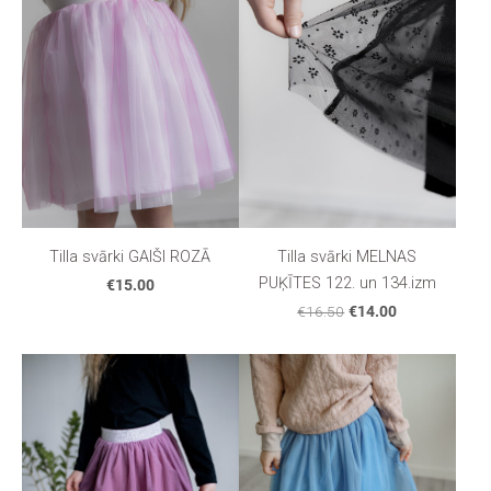
Tilla svārki GAIŠI ROZĀ
Tilla svārki MELNAS
PUĶĪTES 122. un 134.izm
€15.00
€16.50
€14.00