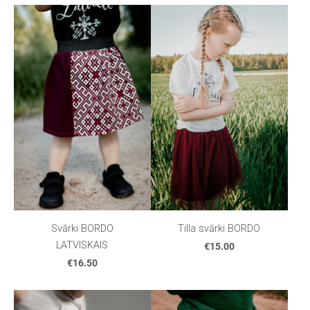
Svārki BORDO
Tilla svārki BORDO
LATVISKAIS
€15.00
€16.50