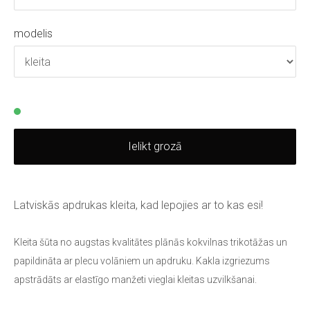
modelis
Ielikt grozā
Latviskās apdrukas kleita, kad lepojies ar to kas esi!
Kleita šūta no augstas kvalitātes plānās kokvilnas trikotāžas un
papildināta ar plecu volāniem un apdruku. Kakla izgriezums
apstrādāts ar elastīgo manžeti vieglai kleitas uzvilkšanai.