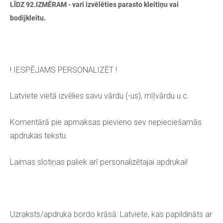
LĪDZ 92.IZMĒRAM - vari izvēlēties parasto kleitiņu vai
bodijkleitu.
! IESPĒJAMS PERSONALIZĒT !
Latviete vietā izvēlies savu vārdu (-us), mīļvārdu u.c.
Komentārā pie apmaksas pievieno sev nepieciešamās
apdrukas tekstu.
Laimas slotiņas paliek arī personalizētajai apdrukai!
Uzraksts/apdruka bordo krāsā: Latviete, kas papildināts ar