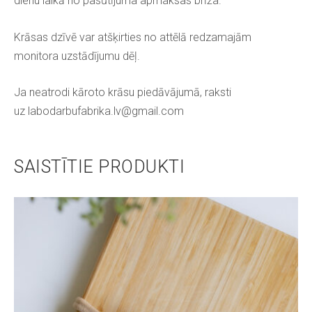
dienu laikā no pasūtījuma apmaksas brīža.
Krāsas dzīvē var atšķirties no attēlā redzamajām
monitora uzstādījumu dēļ.
Ja neatrodi kāroto krāsu piedāvājumā, raksti
uz
labodarbufabrika.lv@gmail.com
SAISTĪTIE PRODUKTI