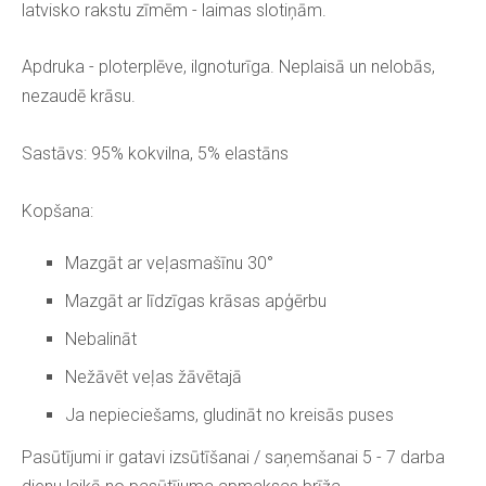
latvisko rakstu zīmēm - laimas slotiņām.
Apdruka - ploterplēve, ilgnoturīga. Neplaisā un nelobās,
nezaudē krāsu.
Sastāvs: 95% kokvilna, 5% elastāns
Kopšana:
Mazgāt ar veļasmašīnu 30°
Mazgāt ar līdzīgas krāsas apģērbu
Nebalināt
Nežāvēt veļas žāvētajā
Ja nepieciešams, gludināt no kreisās puses
Pasūtījumi ir gatavi izsūtīšanai / saņemšanai 5 - 7 darba