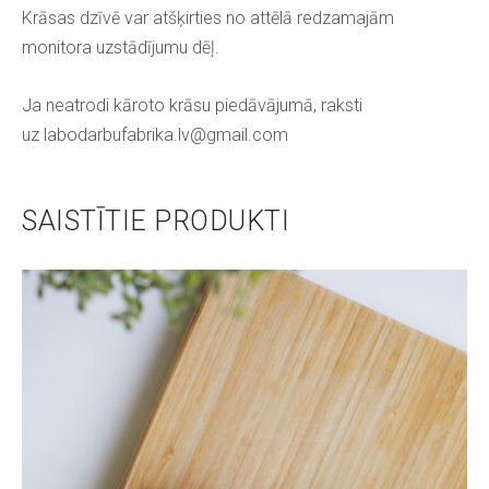
Krāsas dzīvē var atšķirties no attēlā redzamajām
monitora uzstādījumu dēļ.
Ja neatrodi kāroto krāsu piedāvājumā, raksti
uz
labodarbufabrika.lv@gmail.com
SAISTĪTIE PRODUKTI