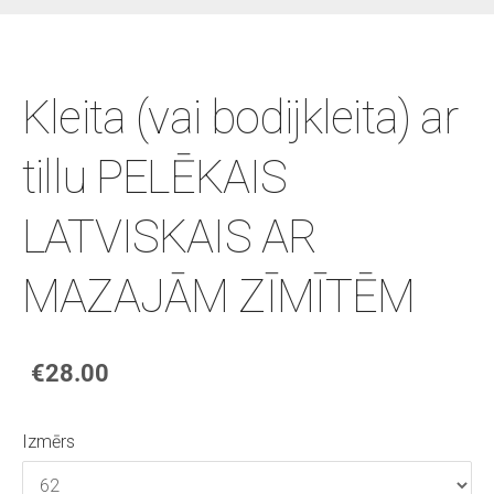
Kleita (vai bodijkleita) ar
tillu PELĒKAIS
LATVISKAIS AR
MAZAJĀM ZĪMĪTĒM
€28.00
Izmērs