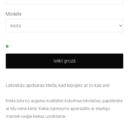
Modelis
Ielikt grozā
Latviskās apdrukas kleita, kad lepojies ar to kas esi!
Kleita šūta no augstas kvalitātes kokvilnas trikotāžas, papildināta
ar tillu vienā kārtā. Kakla izgriezums apstrādāts ar elastīgo
manžeti vieglai kleitas uzvilkšanai.