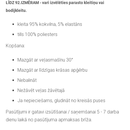
LĪDZ 92.IZMĒRAM - vari izvēlēties parasto kleitiņu vai
bodijkleitu.
kleita 95% kokvilna, 5% elastāns
tills 100% poliesters
Kopšana:
Mazgāt ar veļasmašīnu 30°
Mazgāt ar līdzīgas krāsas apģērbu
Nebalināt
Nežāvēt veļas žāvētajā
Ja nepieciešams, gludināt no kreisās puses
Pasūtījumi ir gatavi izsūtīšanai / saņemšanai 5 - 7 darba
dienu laikā no pasūtījuma apmaksas brīža.