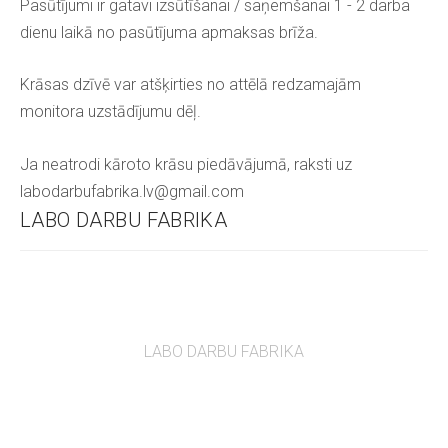
Pasūtījumi ir gatavi izsūtīšanai / saņemšanai 1 - 2 darba
dienu laikā no pasūtījuma apmaksas brīža.
Krāsas dzīvē var atšķirties no attēlā redzamajām
monitora uzstādījumu dēļ.
Ja neatrodi kāroto krāsu piedāvājumā, raksti uz
labodarbufabrika.lv@gmail.com
LABO DARBU FABRIKA
LABO DARBU FABRIKA