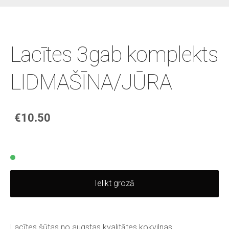
Lacītes 3gab komplekts
LIDMAŠĪNA/JŪRA
€10.50
Ielikt grozā
Lacītes šūtas no augstas kvalitātes kokvilnas