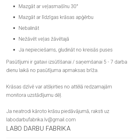
Mazgāt ar veļasmašīnu 30°
Mazgāt ar līdzīgas krāsas apģērbu
Nebalināt
Nežāvēt veļas žāvētajā
Ja nepieciešams, gludināt no kreisās puses
Pasūtījumi ir gatavi izsūtīšanai / saņemšanai 5 - 7 darba
dienu laikā no pasūtījuma apmaksas brīža.
Krāsas dzīvē var atšķirties no attēlā redzamajām
monitora uzstādījumu dēļ.
Ja neatrodi kāroto krāsu piedāvājumā, raksti uz
labodarbufabrika.lv@gmail.com
LABO DARBU FABRIKA