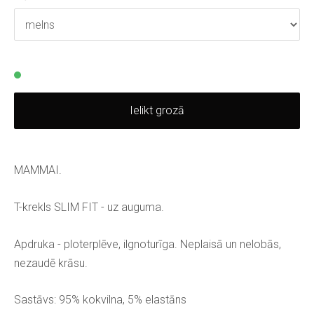
Ielikt grozā
MAMMAI.
T-krekls SLIM FIT - uz auguma.
Apdruka - ploterplēve, ilgnoturīga. Neplaisā un nelobās,
nezaudē krāsu.
Sastāvs: 95% kokvilna, 5% elastāns