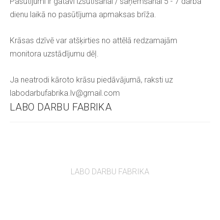
Pasūtījumi ir gatavi izsūtīšanai / saņemšanai 5 - 7 darba
dienu laikā no pasūtījuma apmaksas brīža.
Krāsas dzīvē var atšķirties no attēlā redzamajām
monitora uzstādījumu dēļ.
Ja neatrodi kāroto krāsu piedāvājumā, raksti uz
labodarbufabrika.lv@gmail.com
LABO DARBU FABRIKA
LABO DARBU FABRIKA