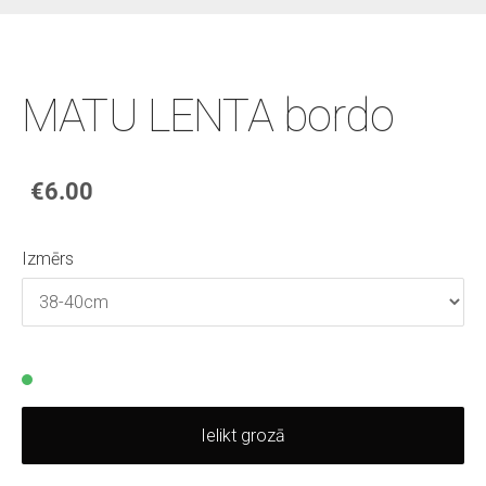
MATU LENTA bordo
€6.00
Izmērs
Ielikt grozā