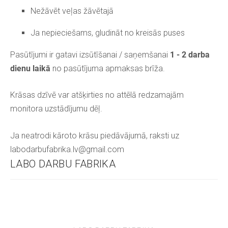
Nežāvēt veļas žāvētajā
Ja nepieciešams, gludināt no kreisās puses
Pasūtījumi ir gatavi izsūtīšanai / saņemšanai
1 - 2 darba
dienu laikā
no pasūtījuma apmaksas brīža.
Krāsas dzīvē var atšķirties no attēlā redzamajām
monitora uzstādījumu dēļ.
Ja neatrodi kāroto krāsu piedāvājumā, raksti uz
labodarbufabrika.lv@gmail.com
LABO DARBU FABRIKA