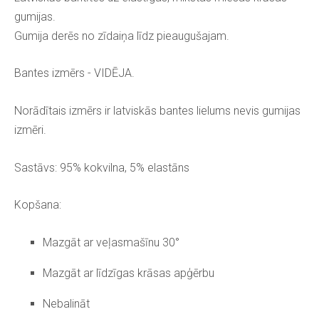
gumijas.
Gumija derēs no zīdaiņa līdz pieaugušajam.
Bantes izmērs - VIDĒJA.
Norādītais izmērs ir latviskās bantes lielums nevis gumijas
izmēri.
Sastāvs: 95% kokvilna, 5% elastāns
Kopšana:
Mazgāt ar veļasmašīnu 30°
Mazgāt ar līdzīgas krāsas apģērbu
Nebalināt