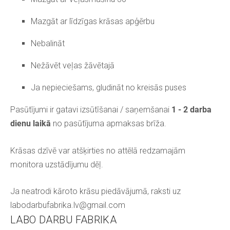
Mazgāt ar līdzīgas krāsas apģērbu
Nebalināt
Nežāvēt veļas žāvētajā
Ja nepieciešams, gludināt no kreisās puses
Pasūtījumi ir gatavi izsūtīšanai / saņemšanai
1 - 2 darba
dienu laikā
no pasūtījuma apmaksas brīža.
Krāsas dzīvē var atšķirties no attēlā redzamajām
monitora uzstādījumu dēļ.
Ja neatrodi kāroto krāsu piedāvājumā, raksti uz
labodarbufabrika.lv@gmail.com
LABO DARBU FABRIKA