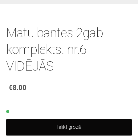
Matu bantes 2gab
komplekts. nr.6
VIDĒJĀS
€8.00
Ielikt grozā