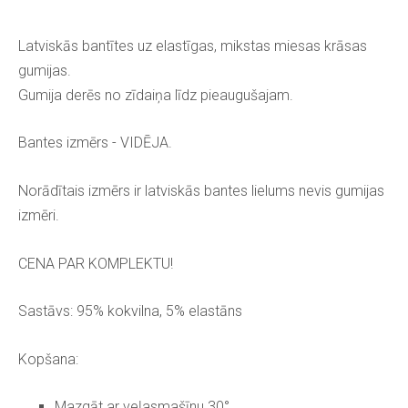
Latviskās bantītes uz elastīgas, mikstas miesas krāsas
gumijas.
Gumija derēs no zīdaiņa līdz pieaugušajam.
Bantes izmērs - VIDĒJA.
Norādītais izmērs ir latviskās bantes lielums nevis gumijas
izmēri.
CENA PAR KOMPLEKTU!
Sastāvs: 95% kokvilna, 5% elastāns
Kopšana:
Mazgāt ar veļasmašīnu 30°