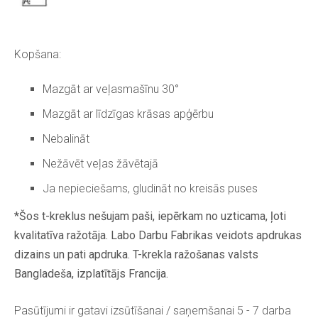
Kopšana:
Mazgāt ar veļasmašīnu 30°
Mazgāt ar līdzīgas krāsas apģērbu
Nebalināt
Nežāvēt veļas žāvētajā
Ja nepieciešams, gludināt no kreisās puses
*Šos t-kreklus nešujam paši, iepērkam no uzticama, ļoti
kvalitatīva ražotāja. Labo Darbu Fabrikas veidots apdrukas
dizains un pati apdruka. T-krekla ražošanas valsts
Bangladeša, izplatītājs Francija.
Pasūtījumi ir gatavi izsūtīšanai / saņemšanai 5 - 7 darba