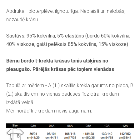
Apdruka - ploterplēve, ilgnoturīga. Neplaisā un nelobās,
nezaudē krāsu.
Sastāvs: 95% kokvilna, 5% elastāns (bordo 60% kokvilna,
40% viskoze, gaiši pelēkais 85% kokvilna, 15% viskoze)
Bērnu bordo t-krekla krāsas tonis atšķiras no
pieaugušo. Pārējās krāsas pēc toņiem vienādas
Tabulā ar mēriem - A (1.) skaitlis krekla garums no pleca, B
(2.) skaitlīs cm no vienas paduses līdz otrai kreklam
izklātā veidā.
Mēri norādīti t-kreklam nevis augumam.