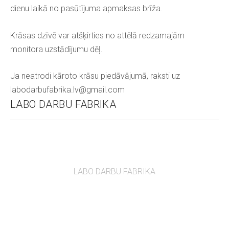
dienu laikā no pasūtījuma apmaksas brīža.
Krāsas dzīvē var atšķirties no attēlā redzamajām
monitora uzstādījumu dēļ.
Ja neatrodi kāroto krāsu piedāvājumā, raksti uz
labodarbufabrika.lv@gmail.com
LABO DARBU FABRIKA
LABO DARBU FABRIKA