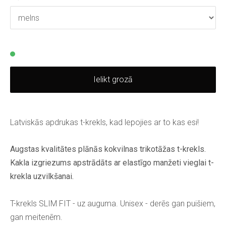
Ielikt grozā
Latviskās apdrukas t-krekls, kad lepojies ar to kas esi!
Augstas kvalitātes plānās kokvilnas trikotāžas t-krekls.
Kakla izgriezums apstrādāts ar elastīgo manžeti vieglai t-
krekla uzvilkšanai.
T-krekls SLIM FIT - uz auguma. Unisex - derēs gan puišiem,
gan meitenēm.