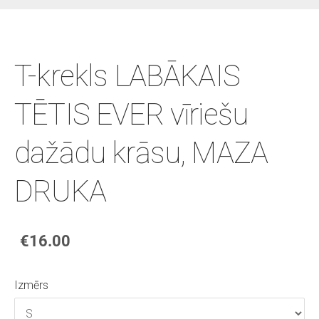
T-krekls LABĀKAIS
TĒTIS EVER vīriešu
dažādu krāsu, MAZA
DRUKA
€16.00
Izmērs