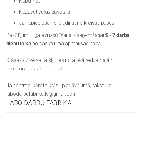
Nebalināt
Nežāvēt veļas žāvētajā
Ja nepieciešams, gludināt no kreisās puses
Pasūtījumi ir gatavi izsūtīšanai / saņemšanai
5 - 7 darba
dienu laikā
no pasūtījuma apmaksas brīža.
Krāsas dzīvē var atšķirties no attēlā redzamajām
monitora uzstādījumu dēļ.
Ja neatrodi kāroto krāsu piedāvājumā, raksti uz
labodarbufabrika.lv@gmail.com
LABO DARBU FABRIKA