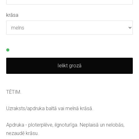
krāsa
Ielikt grozā
TĒTIM.
Uzraksts/apdruka baltā vai melnā krāsā.
Apdruka - ploterplēve, ilgnoturīga. Neplaisā un nelobās,
nezaudē krāsu.